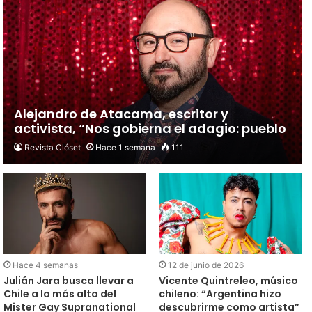
ROSALÍA - La Perla (Official Video) ft. Yahritza Y
6
Su Esencia
03:30
Dua Lipa - Dance The Night (From Barbie The
7
Album) [Official Music Video]
03:32
Alejandro de Atacama, escritor y
activista, “Nos gobierna el adagio: pueblo
chico, infierno grande”
Revista Clóset
Hace 1 semana
111
Hace 4 semanas
12 de junio de 2026
Julián Jara busca llevar a
Vicente Quintreleo, músico
Chile a lo más alto del
chileno: “Argentina hizo
Mister Gay Supranational
descubrirme como artista”