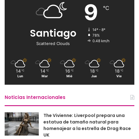
9
℃
Santiago
14º - 8º
78%
0.48 km/h
Scattered Clouds
14
14
16
18
18
℃
℃
℃
℃
℃
Lun
Mar
Mié
Jue
Vie
Noticias Internacionales
The Vivienne: Liverpool prepara una
estatua de tamaño natural para
homenajear a la estrella de Drag Race
UK