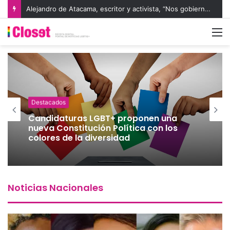
En medio del aumento de la violencia a la comunidad LGBTIQA+, organismos internacionales reconocen a defensores de derechos humanos
M
Destacados
Candidaturas LGBT+ proponen una
nueva Constitución Política con los
colores de la diversidad
Noticias Nacionales