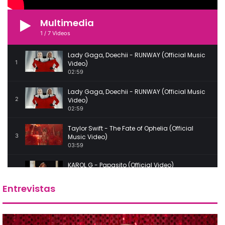
Multimedia
1
/
7
Videos
Lady Gaga, Doechii - RUNWAY (Official Music
1
Video)
02:59
Lady Gaga, Doechii - RUNWAY (Official Music
2
Video)
02:59
Taylor Swift - The Fate of Ophelia (Official
3
Music Video)
03:59
KAROL G - Papasito (Official Video)
4
03:19
Entrevistas
Ana Mena, Belinda - LAS 12 (Official Video)
5
03:08